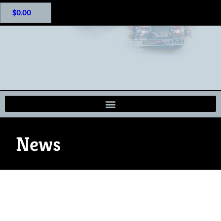
$
0.00
News