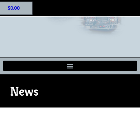
$
0.00
News