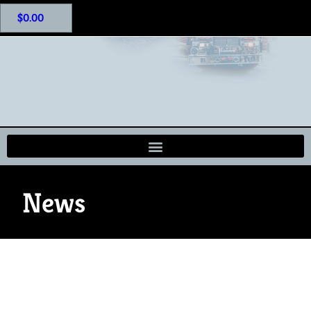
$
0.00
News