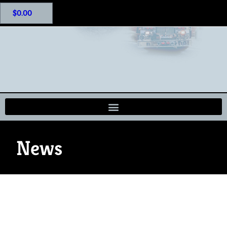
$
0.00
News